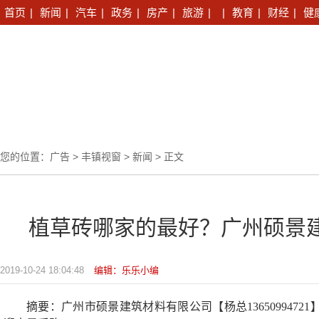
首页
|
新闻
|
汽车
|
政务
|
房产
|
旅游
|
|
教育
|
财经
|
健
您的位置：
广告
>
丰镇视窗
>
新闻
> 正文
植草砖哪家的最好？广州硕景
2019-10-24 18:04:48
编辑：乐乐小编
摘要：广州市硕景建筑材料有限公司【杨总136509947